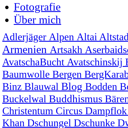
Fotografie
Über mich
Adlerjäger
Alpen
Altai
Altsta
Armenien
Aserbaid
Artsakh
AvatschaBucht
Avatschinskij
Baumwolle
Bergen
BergKara
Blog
Binz
Blauwal
Bodden
B
Buddhismus
Buckelwal
Bäre
Christentum
Circus
Dampflo
Khan
Dschungel
Dschunke
D