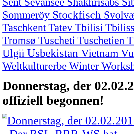
Sent
Sevansee
Shakhrisabs
Si
Stockfisch
Sommeröy
Svolv
Taschkent
Tatev
Tbilisi
Tbilis
Tromsø
Tuscheti
Tuschetien
T
Usbekistan
Vietnam
Vu
Ulgii
Works
Weltkulturerbe
Winter
Donnerstag, der 02.02
offiziell begonnen!