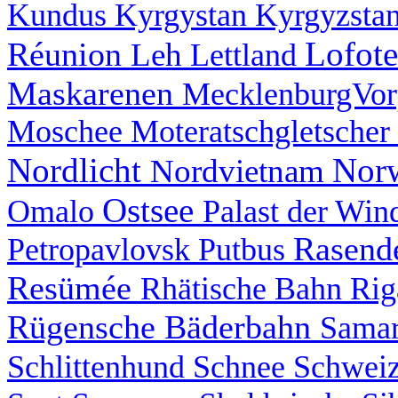
Kundus
Kyrgystan
Kyrgyzsta
Lofot
Réunion
Leh
Lettland
Maskarenen
MecklenburgVo
Moschee
Moteratschgletscher
Nordlicht
Nor
Nordvietnam
Ostsee
Omalo
Palast der Wi
Rasend
Petropavlovsk
Putbus
Resümée
Rhätische Bahn
Ri
Rügensche Bäderbahn
Sama
Schlittenhund
Schnee
Schwei