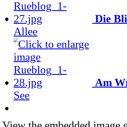
Die Bl
Allee
Am Wr
See
View the embedded image ga