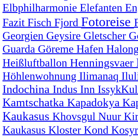
Elbphilharmonie
Elefanten
En
Fotoreise
Fazit
Fisch
Fjord
Georgien
Geysire
Gletscher
G
Guarda
Göreme
Hafen
Halon
Henningsvaer
Heißluftballon
Höhlenwohnung
Ilimanaq
Ilu
Indochina
Indus
Inn
IssykKu
Kamtschatka
Kapadokya
Ka
Kaukasus
Khovsgul Nuur
Ki
Kaukasus
Kloster
Kond
Kosy