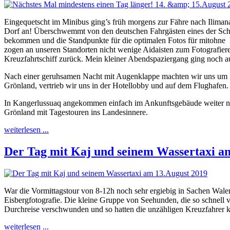
Eingequetscht im Minibus ging’s früh morgens zur Fähre nach Ilima
Dorf an! Überschwemmt von den deutschen Fahrgästen eines der Schif
bekommen und die Standpunkte für die optimalen Fotos für mitohn
zogen an unseren Standorten nicht wenige Aidaisten zum Fotografieren
Kreuzfahrtschiff zurück. Mein kleiner Abendspaziergang ging noch a
Nach einer geruhsamen Nacht mit Augenklappe machten wir uns um 10h 
Grönland, vertrieb wir uns in der Hotellobby und auf dem Flughafen.
In Kangerlussuaq angekommen einfach im Ankunftsgebäude weiter nach
Grönland mit Tagestouren ins Landesinnere.
weiterlesen ...
Der Tag mit Kaj und seinem Wassertaxi a
War die Vormittagstour von 8-12h noch sehr ergiebig in Sachen Walen
Eisbergfotografie. Die kleine Gruppe von Seehunden, die so schnell 
Durchreise verschwunden und so hatten die unzähligen Kreuzfahrer 
weiterlesen ...