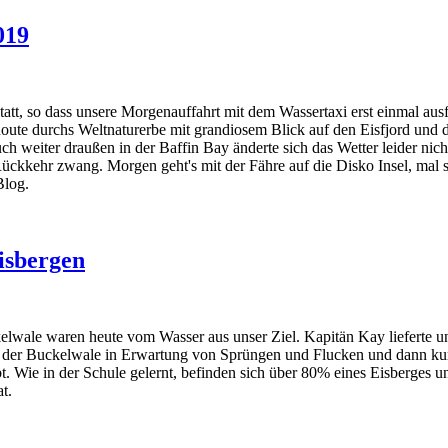
019
att, so dass unsere Morgenauffahrt mit dem Wassertaxi erst einmal aus
 Route durchs Weltnaturerbe mit grandiosem Blick auf den Eisfjord u
uch weiter draußen in der Baffin Bay änderte sich das Wetter leider n
r Rückkehr zwang. Morgen geht's mit der Fähre auf die Disko Insel, mal
Blog.
isbergen
lwale waren heute vom Wasser aus unser Ziel. Kapitän Kay lieferte u
 der Buckelwale in Erwartung von Sprüngen und Flucken und dann kurv
t. Wie in der Schule gelernt, befinden sich über 80% eines Eisberges u
t.