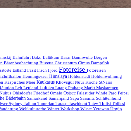
hinskij
Bahnfahrt
Baku
Baltikum
Basar
Baumwolle
Bergen
en
Bärenbeobachtung
Büvetta
Christentum
Circus
Dampflok
Fotoreise
sstorte
Estland
Fazit
Fisch
Fjord
Fotoreisen
Himalaya
ißluftballon
Henningsvaer
Höhlenstadt
Höhlenwohnung
Kaukasus
en
Kaspisches Meer
Khovsgul Nuur
Kirche StNairs
Réunion
Lofoten
Maskarenen
Leh
Lettland
Luang Prabang
Markt
Ostsee
Nukus
Ohlsdorfer Friedhof
Omalo
Palast der Winde
Paro
Peipsi
he Bäderbahn
Samarkand
Samarqand
Sapa
Sassnitz
Schlittenhund
lvær
Sydney
Tallinn
Tamerlan
Tarasp
Taschkent
Tatev
Tbilisi
Tbilissi
anderung
Weltkulturerbe
Winter
Workshop
Wüste
Yerewan
Ürgüp