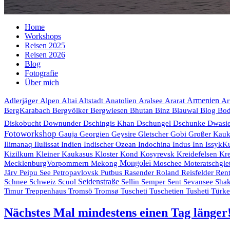
Home
Workshops
Reisen 2025
Reisen 2026
Blog
Fotografie
Über mich
Armenien
Adlerjäger
Alpen
Altai
Altstadt
Anatolien
Aralsee
Ararat
Ar
Bhutan
Blog
BergKarabach
Bergvölker
Bergwiesen
Binz
Blauwal
Bo
Diskobucht
Downunder
Dschingis Khan
Dschungel
Dschunke
Dwasi
Fotoworkshop
Gauja
Georgien
Geysire
Gletscher
Gobi
Großer Kau
Indien
Indischer Ozean
Indochina
Ilimanaq
Ilulissat
Indus
Inn
IssykK
Kr
Kizilkum
Kleiner Kaukasus
Kloster
Kond
Kosyrevsk
Kreidefelsen
Mongolei
MecklenburgVorpommern
Mekong
Moschee
Moteratschgle
Rasender Roland
Järv
Peipu See
Petropavlovsk
Putbus
Reisfelder
Rent
Seidenstraße
Schnee
Schweiz
Scuol
Sellin
Semper
Sent
Sevansee
Shak
Timur
Treppenhaus
Tromsö
Tromsø
Tuscheti
Tuschetien
Tusheti
Türk
Nächstes Mal mindestens einen Tag länger