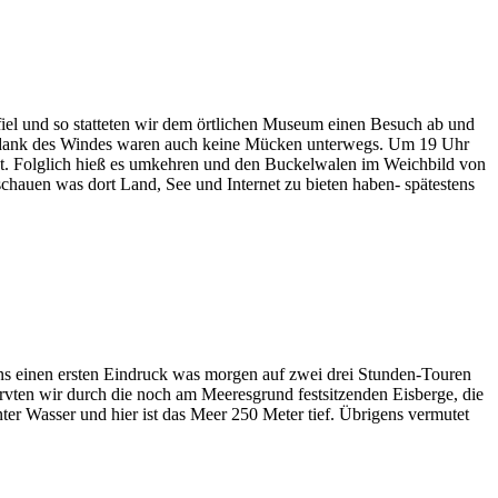
fiel und so statteten wir dem örtlichen Museum einen Besuch ab und
nd dank des Windes waren auch keine Mücken unterwegs. Um 19 Uhr
icht. Folglich hieß es umkehren und den Buckelwalen im Weichbild von
 schauen was dort Land, See und Internet zu bieten haben- spätestens
ns einen ersten Eindruck was morgen auf zwei drei Stunden-Touren
ten wir durch die noch am Meeresgrund festsitzenden Eisberge, die
nter Wasser und hier ist das Meer 250 Meter tief. Übrigens vermutet