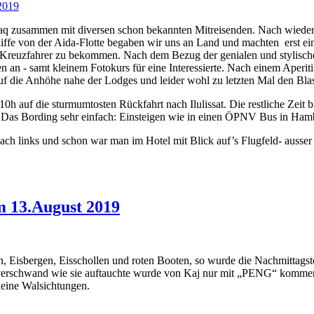
naq zusammen mit diversen schon bekannten Mitreisenden. Nach wieder
fe von der Aida-Flotte begaben wir uns an Land und machten erst ein
e Kreuzfahrer zu bekommen. Nach dem Bezug der genialen und stylisc
 an - samt kleinem Fotokurs für eine Interessierte. Nach einem Aperitif
uf die Anhöhe nahe der Lodges und leider wohl zu letzten Mal den Bla
auf die sturmumtosten Rückfahrt nach Ilulissat. Die restliche Zeit bi
 Das Bording sehr einfach: Einsteigen wie in einen ÖPNV Bus in Hambu
 links und schon war man im Hotel mit Blick auf’s Flugfeld- ausser W
m 13.August 2019
, Eisbergen, Eisschollen und roten Booten, so wurde die Nachmittagsto
verschwand wie sie auftauchte wurde von Kaj nur mit „PENG“ kommentie
keine Walsichtungen.