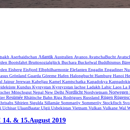
Aserbaidschan
Atlantik
tsakh
Australien
Avanos
AvatschaBucht
Avatsc
Bruttosozialglück
dden
Bootsfahrt
Buchara
Buckelwal
Buddhismus
Bär
eden
Eisberg
Eisfjord
Elbphilharmonie
Elefanten
Engadin
Engadiner Nu
Hanoi
kasus
Grönland
Guarda
Göreme
Hafen
Halongbucht
Hamburg
He
Kamtschatka
ul
Jaipur
Jerewan
Kabeljau
Kamel
Kapadokya
Kappadoki
eideküste
Ladakh
La 
Kundus
Kyrgystan
Kyrgyzstan
lachse
Lahic
Laos
Nordlicht
Nordvietnam
Norwegen
tscher
Mönchsgut
Nepal
New Delhi
Resümée
Rodrigues
Russland
Rügen
Rügensc
ier
Rhätische Bahn
Riga
Stockfisch
hrisabs
Sibirien
Sigulda
Sillamäe
Sommaröy
Sommeröy
Svo
Usbekistan
Vietnam
Vulkan
ei
Uchisar
UlaanBaatar
Ulgii
Vulkane
Wal
W
! 14. & 15.August 2019