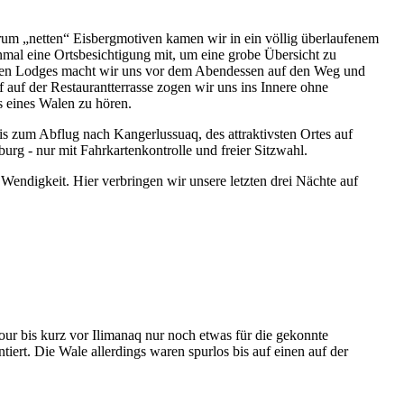
um „netten“ Eisbergmotiven kamen wir in ein völlig überlaufenem
mal eine Ortsbesichtigung mit, um eine grobe Übersicht zu
hen Lodges macht wir uns vor dem Abendessen auf den Weg und
 auf der Restaurantterrasse zogen wir uns ins Innere ohne
s eines Walen zu hören.
s zum Abflug nach Kangerlussuaq, des attraktivsten Ortes auf
rg - nur mit Fahrkartenkontrolle und freier Sitzwahl.
endigkeit. Hier verbringen wir unsere letzten drei Nächte auf
ur bis kurz vor Ilimanaq nur noch etwas für die gekonnte
rt. Die Wale allerdings waren spurlos bis auf einen auf der