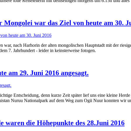
unsere tolle Reiseleiterin mit demselbigen morgens um 6.15h und alles 
r Mongolei war das Ziel von heute am 30. J
war, nach Harhorin der alten mongolischen Hauptstadt mit der riesi
em 7. Jahrhundert - leider in keinsterweise fotogen.
e am 29. Juni 2016 angesagt.
chtige Entscheidung, denn kurze Zeit später lief uns eine kleine Herd
huistan Nuruu Nationalpark auf dem Weg zum Ogii Nuur konnten wir u
e waren die Höhepunkte des 28.Juni 2016