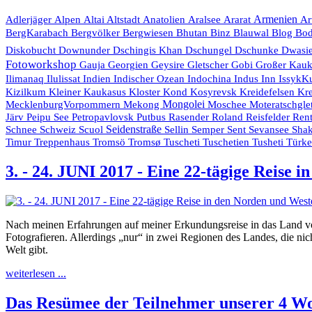
Armenien
Adlerjäger
Alpen
Altai
Altstadt
Anatolien
Aralsee
Ararat
Ar
Bhutan
Blog
BergKarabach
Bergvölker
Bergwiesen
Binz
Blauwal
Bo
Diskobucht
Downunder
Dschingis Khan
Dschungel
Dschunke
Dwasi
Fotoworkshop
Gauja
Georgien
Geysire
Gletscher
Gobi
Großer Kau
Indien
Indischer Ozean
Indochina
Ilimanaq
Ilulissat
Indus
Inn
IssykK
Kr
Kizilkum
Kleiner Kaukasus
Kloster
Kond
Kosyrevsk
Kreidefelsen
Mongolei
MecklenburgVorpommern
Mekong
Moschee
Moteratschgle
Rasender Roland
Järv
Peipu See
Petropavlovsk
Putbus
Reisfelder
Rent
Seidenstraße
Schnee
Schweiz
Scuol
Sellin
Semper
Sent
Sevansee
Shak
Timur
Treppenhaus
Tromsö
Tromsø
Tuscheti
Tuschetien
Tusheti
Türk
3. - 24. JUNI 2017 - Eine 22-tägige Reise
Nach meinen Erfahrungen auf meiner Erkundungsreise in das Land vo
Fotografieren. Allerdings „nur“ in zwei Regionen des Landes, die nic
Welt gibt.
weiterlesen ...
Das Resümee der Teilnehmer unserer 4 W