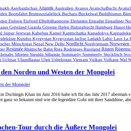
Aserbaidschan
Atlantik
tsakh
Australien
Avanos
AvatschaBucht
Avatsc
Bruttosozialglück
dden
Bootsfahrt
Buchara
Buckelwal
Buddhismus
Bär
eden
Eisberg
Eisfjord
Elbphilharmonie
Elefanten
Engadin
Engadiner Nu
Hanoi
kasus
Grönland
Guarda
Göreme
Hafen
Halongbucht
Hamburg
He
Kamtschatka
ul
Jaipur
Jerewan
Kabeljau
Kamel
Kapadokya
Kappadoki
eideküste
Ladakh
La 
Kundus
Kyrgystan
Kyrgyzstan
lachse
Lahic
Laos
Nordlicht
Nordvietnam
Norwegen
tscher
Mönchsgut
Nepal
New Delhi
Resümée
Rodrigues
Russland
Rügen
Rügensc
ier
Rhätische Bahn
Riga
Stockfisch
hrisabs
Sibirien
Sigulda
Sillamäe
Sommaröy
Sommeröy
Svo
Usbekistan
Vietnam
Vulkan
ei
Uchisar
UlaanBaatar
Ulgii
Vulkane
Wal
W
 in den Norden und Westen der Mongolei
n Dschingis Khan im Juni 2016 habe ich für das Jahr 2017 abermals e
ht ganz so bekannt sind wie die legendäre Gobi mit ihrer Sanddüne, abe
ochen-Tour durch die Äußere Mongolei