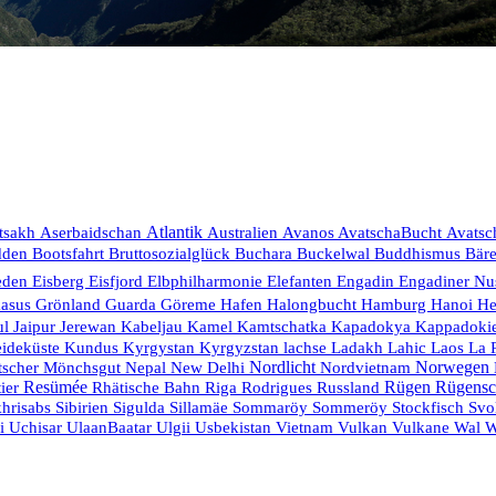
Aserbaidschan
Atlantik
tsakh
Australien
Avanos
AvatschaBucht
Avatsc
Bruttosozialglück
dden
Bootsfahrt
Buchara
Buckelwal
Buddhismus
Bär
eden
Eisberg
Eisfjord
Elbphilharmonie
Elefanten
Engadin
Engadiner Nu
Hanoi
kasus
Grönland
Guarda
Göreme
Hafen
Halongbucht
Hamburg
He
Kamtschatka
ul
Jaipur
Jerewan
Kabeljau
Kamel
Kapadokya
Kappadoki
eideküste
Ladakh
La 
Kundus
Kyrgystan
Kyrgyzstan
lachse
Lahic
Laos
Nordlicht
Nordvietnam
Norwegen
tscher
Mönchsgut
Nepal
New Delhi
Resümée
Rodrigues
Russland
Rügen
Rügensc
ier
Rhätische Bahn
Riga
Stockfisch
hrisabs
Sibirien
Sigulda
Sillamäe
Sommaröy
Sommeröy
Svo
Usbekistan
Vietnam
Vulkan
ei
Uchisar
UlaanBaatar
Ulgii
Vulkane
Wal
W