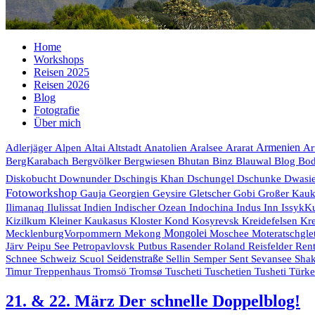
Home
Workshops
Reisen 2025
Reisen 2026
Blog
Fotografie
Über mich
Armenien
Adlerjäger
Alpen
Altai
Altstadt
Anatolien
Aralsee
Ararat
Ar
Bhutan
Blog
BergKarabach
Bergvölker
Bergwiesen
Binz
Blauwal
Bo
Diskobucht
Downunder
Dschingis Khan
Dschungel
Dschunke
Dwasi
Fotoworkshop
Gauja
Georgien
Geysire
Gletscher
Gobi
Großer Kau
Indien
Indischer Ozean
Indochina
Ilimanaq
Ilulissat
Indus
Inn
IssykK
Kr
Kizilkum
Kleiner Kaukasus
Kloster
Kond
Kosyrevsk
Kreidefelsen
Mongolei
MecklenburgVorpommern
Mekong
Moschee
Moteratschgle
Rasender Roland
Järv
Peipu See
Petropavlovsk
Putbus
Reisfelder
Rent
Seidenstraße
Schnee
Schweiz
Scuol
Sellin
Semper
Sent
Sevansee
Shak
Timur
Treppenhaus
Tromsö
Tromsø
Tuscheti
Tuschetien
Tusheti
Türk
21. & 22. März Der schnelle Doppelblog!