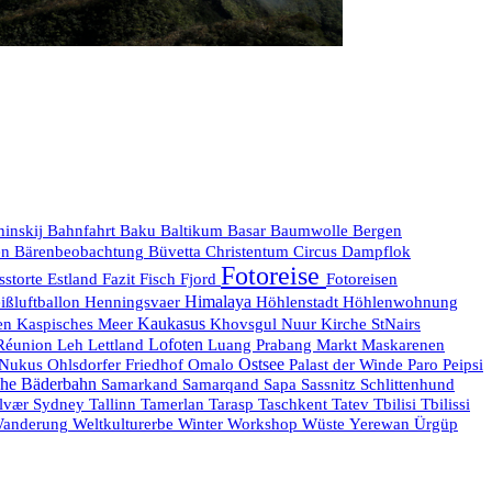
hinskij
Bahnfahrt
Baku
Baltikum
Basar
Baumwolle
Bergen
en
Bärenbeobachtung
Büvetta
Christentum
Circus
Dampflok
Fotoreise
sstorte
Estland
Fazit
Fisch
Fjord
Fotoreisen
Himalaya
ißluftballon
Henningsvaer
Höhlenstadt
Höhlenwohnung
Kaukasus
en
Kaspisches Meer
Khovsgul Nuur
Kirche StNairs
Réunion
Lofoten
Maskarenen
Leh
Lettland
Luang Prabang
Markt
Ostsee
Nukus
Ohlsdorfer Friedhof
Omalo
Palast der Winde
Paro
Peipsi
he Bäderbahn
Samarkand
Samarqand
Sapa
Sassnitz
Schlittenhund
lvær
Sydney
Tallinn
Tamerlan
Tarasp
Taschkent
Tatev
Tbilisi
Tbilissi
anderung
Weltkulturerbe
Winter
Workshop
Wüste
Yerewan
Ürgüp