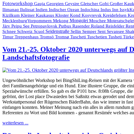
Fotoworkshop
Gauja
Georgien
Geysire
Gletscher
Gobi
Großer Kau
Indien
Indischer Ozean
Indochina
Ilimanaq
Ilulissat
Indus
Inn
IssykK
Kr
Kizilkum
Kleiner Kaukasus
Kloster
Kond
Kosyrevsk
Kreidefelsen
Mongolei
MecklenburgVorpommern
Mekong
Moschee
Moteratschgle
Rasender Roland
Järv
Peipu See
Petropavlovsk
Putbus
Reisfelder
Rent
Seidenstraße
Schnee
Schweiz
Scuol
Sellin
Semper
Sent
Sevansee
Shak
Timur
Treppenhaus
Tromsö
Tromsø
Tuscheti
Tuschetien
Tusheti
Türk
Vom 21.-25. Oktober 2020 unterwegs auf D
Landschaftsfotografie
Ungewöhnlicher Workshop bei BingShiLing-Reisen mit der Kamera vom
drei Familienangehörige und ein Hund. Eine illustere Gruppe, die ein
Spezialwünsche erfüllen. So gab es die P101 bzw. 8:08h Gruppe, die
gefrönt, der Lost place Dwasieden bei Saßnitz etwas gerodet und d
Werkstattpersonal der Rügenschen BäderBahn, das wie immer in fast st
einfangen konnten. Meiner Meinung nach ein alles in allem rundum ge
Referenten zu Wort und Bild kommen - genannt Resümée welches auf
weiterlesen ...