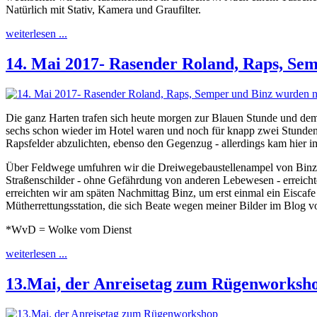
Natürlich mit Stativ, Kamera und Graufilter.
weiterlesen ...
14. Mai 2017- Rasender Roland, Raps, Se
Die ganz Harten trafen sich heute morgen zur Blauen Stunde und dem 
sechs schon wieder im Hotel waren und noch für knapp zwei Stunden
Rapsfelder abzulichten, ebenso den Gegenzug - allerdings kam hier
Über Feldwege umfuhren wir die Dreiwegebaustellenampel von Binz, 
Straßenschilder - ohne Gefährdung von anderen Lebewesen - erreicht
erreichten wir am späten Nachmittag Binz, um erst einmal ein Eisca
Mütherrettungsstation, die sich Beate wegen meiner Bilder im Blog vo
*WvD = Wolke vom Dienst
weiterlesen ...
13.Mai, der Anreisetag zum Rügenworksh