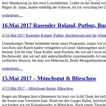
dem Wanderweg zu den zwei Leuchttürmen. Leider ist der Strand wei
Rügen ab. Jaaaa, lautete einhellig die Antwort, als ich vorschlug be
weiterlesen ...
16.Mai 2017 Rasender Roland, Putbus, Bu
Uneindeutiges Wetter bestimmte heute unser Programm, sodass wir e
von Russ und Rauch hatten verlagerten wir unser Aktionsgebiet nach 
höchste Zeit für eine Tasse Kaffee samt Kuchen, die wir am Circus e
Buchenwald, den wir auf sehr unterschiedliche experimentelle Art un
vielfachen Wunsch, bis kurz vor Mitternacht, Berits Mongoleiausbeut
weiterlesen ...
15.Mai 2017 – Mönchsgut & Blieschow
Regen am Morgen lässt schlummern bis kurz vor Acht! Dank der nicht
die Sonne zum Vorschein kam. Rund um den Garger Hafen, inzwisch
wechselten wir zur Kastanienallee in Blieschow. Nach einem Tässche