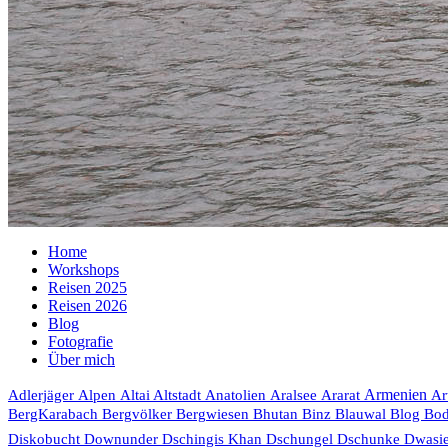
Home
Workshops
Reisen 2025
Reisen 2026
Blog
Fotografie
Über mich
Armenien
Adlerjäger
Alpen
Altai
Altstadt
Anatolien
Aralsee
Ararat
Ar
Bhutan
Blog
BergKarabach
Bergvölker
Bergwiesen
Binz
Blauwal
Bo
Diskobucht
Downunder
Dschingis Khan
Dschungel
Dschunke
Dwasi