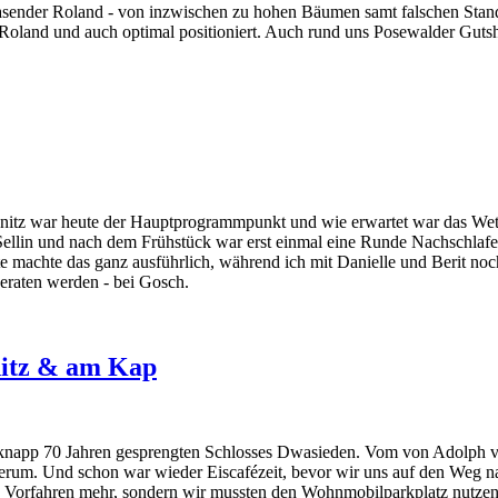
Rasender Roland - von inzwischen zu hohen Bäumen samt falschen Stan
oland und auch optimal positioniert. Auch rund uns Posewalder Gutsh
nitz war heute der Hauptprogrammpunkt und wie erwartet war das Wetter
lin und nach dem Frühstück war erst einmal eine Runde Nachschlafen 
machte das ganz ausführlich, während ich mit Danielle und Berit noch 
eraten werden - bei Gosch.
nitz & am Kap
r knapp 70 Jahren gesprengten Schlosses Dwasieden. Vom von Adolph v
t herum. Und schon war wieder Eiscafézeit, bevor wir uns auf den We
n Vorfahren mehr, sondern wir mussten den Wohnmobilparkplatz nutzen 