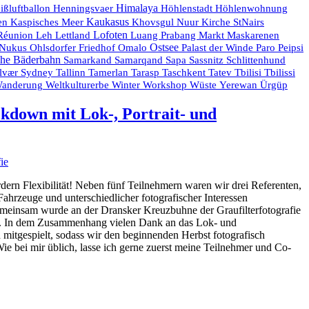
Himalaya
ißluftballon
Henningsvaer
Höhlenstadt
Höhlenwohnung
Kaukasus
en
Kaspisches Meer
Khovsgul Nuur
Kirche StNairs
Réunion
Lofoten
Maskarenen
Leh
Lettland
Luang Prabang
Markt
Ostsee
Nukus
Ohlsdorfer Friedhof
Omalo
Palast der Winde
Paro
Peipsi
he Bäderbahn
Samarkand
Samarqand
Sapa
Sassnitz
Schlittenhund
lvær
Sydney
Tallinn
Tamerlan
Tarasp
Taschkent
Tatev
Tbilisi
Tbilissi
anderung
Weltkulturerbe
Winter
Workshop
Wüste
Yerewan
Ürgüp
kdown mit Lok-, Portrait- und
n Flexibilität! Neben fünf Teilnehmern waren wir drei Referenten,
ahrzeuge und unterschiedlicher fotografischer Interessen
gemeinsam wurde an der Dransker Kreuzbuhne der Graufilterfotografie
et. In dem Zusammenhang vielen Dank an das Lok- und
 mitgespielt, sodass wir den beginnenden Herbst fotografisch
ie bei mir üblich, lasse ich gerne zuerst meine Teilnehmer und Co-