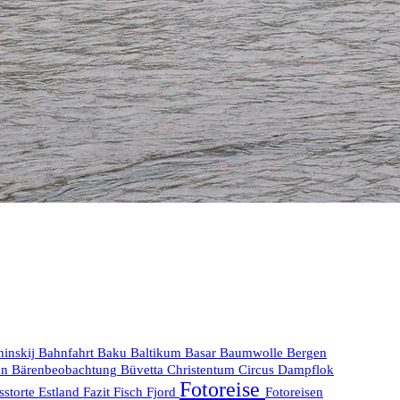
hinskij
Bahnfahrt
Baku
Baltikum
Basar
Baumwolle
Bergen
en
Bärenbeobachtung
Büvetta
Christentum
Circus
Dampflok
Fotoreise
sstorte
Estland
Fazit
Fisch
Fjord
Fotoreisen