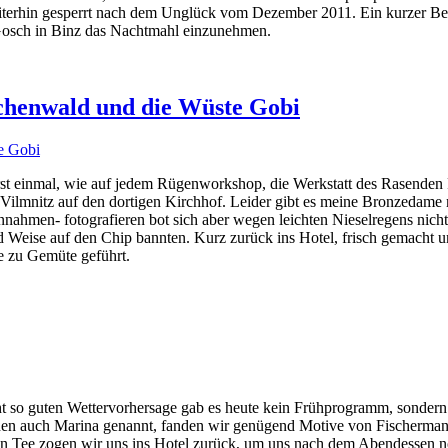
terhin gesperrt nach dem Unglück vom Dezember 2011. Ein kurzer Bes
i Gosch in Binz das Nachtmahl einzunehmen.
chenwald und die Wüste Gobi
rst einmal, wie auf jedem Rügenworkshop, die Werkstatt des Rasenden
Vilmnitz auf den dortigen Kirchhof. Leider gibt es meine Bronzedame 
innahmen- fotografieren bot sich aber wegen leichten Nieselregens nic
d Weise auf den Chip bannten. Kurz zurück ins Hotel, frisch gemacht u
e zu Gemüte geführt.
 so guten Wettervorhersage gab es heute kein Frühprogramm, sondern 
en auch Marina genannt, fanden wir genügend Motive von Fischermann
n Tee zogen wir uns ins Hotel zurück, um uns nach dem Abendessen no