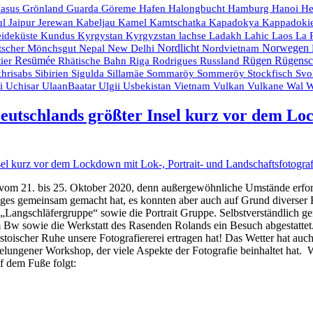
Hanoi
kasus
Grönland
Guarda
Göreme
Hafen
Halongbucht
Hamburg
He
Kamtschatka
ul
Jaipur
Jerewan
Kabeljau
Kamel
Kapadokya
Kappadoki
eideküste
Ladakh
La 
Kundus
Kyrgystan
Kyrgyzstan
lachse
Lahic
Laos
Nordlicht
Nordvietnam
Norwegen
tscher
Mönchsgut
Nepal
New Delhi
Resümée
Rodrigues
Russland
Rügen
Rügensc
ier
Rhätische Bahn
Riga
Stockfisch
hrisabs
Sibirien
Sigulda
Sillamäe
Sommaröy
Sommeröy
Svo
Usbekistan
Vietnam
Vulkan
ei
Uchisar
UlaanBaatar
Ulgii
Vulkane
Wal
W
eutschlands größter Insel kurz vor dem Loc
 21. bis 25. Oktober 2020, denn außergewöhnliche Umstände erforder
iges gemeinsam gemacht hat, es konnten aber auch auf Grund diverser F
 „Langschläfergruppe“ sowie die Portrait Gruppe. Selbstverständlich 
em Bw sowie die Werkstatt des Rasenden Rolands ein Besuch abgestatt
oischer Ruhe unsere Fotografiererei ertragen hat! Das Wetter hat auch
lungener Workshop, der viele Aspekte der Fotografie beinhaltet hat. W
 dem Fuße folgt: