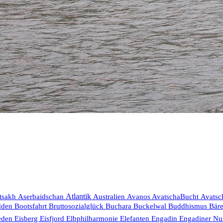
Aserbaidschan
Atlantik
tsakh
Australien
Avanos
AvatschaBucht
Avatsc
Bruttosozialglück
dden
Bootsfahrt
Buchara
Buckelwal
Buddhismus
Bär
eden
Eisberg
Eisfjord
Elbphilharmonie
Elefanten
Engadin
Engadiner Nu