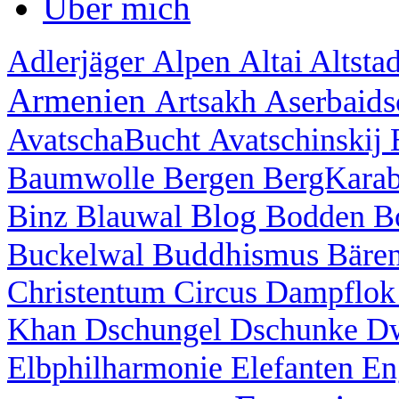
Über mich
Adlerjäger
Alpen
Altai
Altsta
Armenien
Aserbaid
Artsakh
AvatschaBucht
Avatschinskij
Baumwolle
Bergen
BergKara
Blog
Binz
Blauwal
Bodden
B
Buddhismus
Buckelwal
Bäre
Christentum
Circus
Dampflo
Khan
Dschungel
Dschunke
D
Elbphilharmonie
Elefanten
En