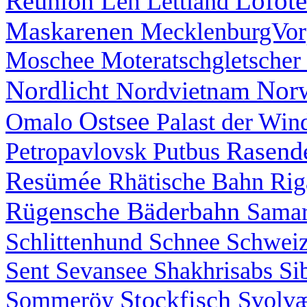
Lofot
Réunion
Leh
Lettland
Maskarenen
MecklenburgVo
Moschee
Moteratschgletscher
Nordlicht
Nor
Nordvietnam
Ostsee
Omalo
Palast der Wi
Rasend
Petropavlovsk
Putbus
Resümée
Rhätische Bahn
Ri
Rügensche Bäderbahn
Sama
Schlittenhund
Schnee
Schwei
Sent
Sevansee
Shakhrisabs
Si
Stockfisch
Sommeröy
Svolv