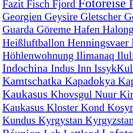
Fotoreise
Fazit
Fisch
Fjord
Georgien
Geysire
Gletscher
G
Guarda
Göreme
Hafen
Halon
Henningsvaer
Heißluftballon
Höhlenwohnung
Ilimanaq
Ilu
Indochina
Indus
Inn
IssykKu
Kamtschatka
Kapadokya
Ka
Kaukasus
Khovsgul Nuur
Ki
Kaukasus
Kloster
Kond
Kosy
Kundus
Kyrgystan
Kyrgyzsta