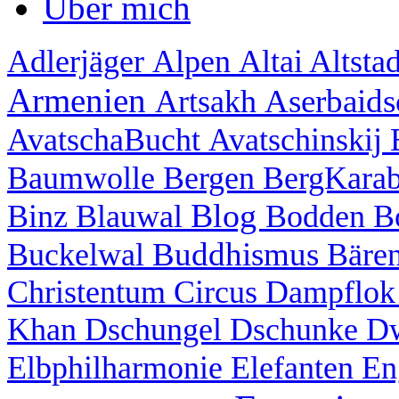
Über mich
Adlerjäger
Alpen
Altai
Altsta
Armenien
Aserbaid
Artsakh
AvatschaBucht
Avatschinskij
Baumwolle
Bergen
BergKara
Blog
Binz
Blauwal
Bodden
B
Buddhismus
Buckelwal
Bäre
Christentum
Circus
Dampflo
Khan
Dschungel
Dschunke
D
Elbphilharmonie
Elefanten
En