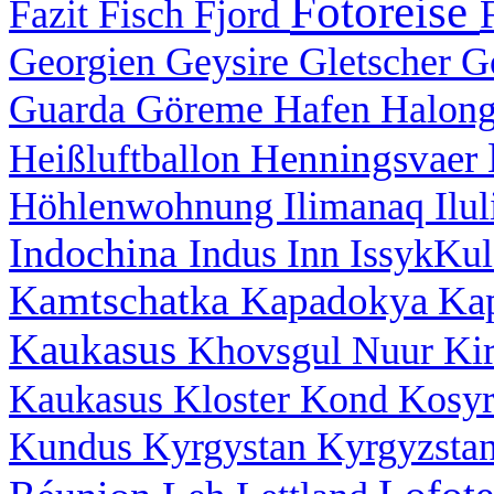
Fotoreise
Fazit
Fisch
Fjord
Georgien
Geysire
Gletscher
G
Guarda
Göreme
Hafen
Halon
Henningsvaer
Heißluftballon
Höhlenwohnung
Ilimanaq
Ilu
Indochina
Indus
Inn
IssykKu
Kamtschatka
Kapadokya
Ka
Kaukasus
Khovsgul Nuur
Ki
Kaukasus
Kloster
Kond
Kosy
Kundus
Kyrgystan
Kyrgyzsta