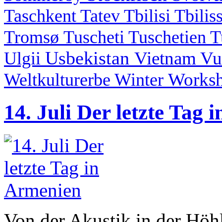
Taschkent
Tatev
Tbilisi
Tbilis
Tromsø
Tuscheti
Tuschetien
T
Usbekistan
Vietnam
Vu
Ulgii
Works
Weltkulturerbe
Winter
14. Juli Der letzte Tag
Von der Akustik in der Höh