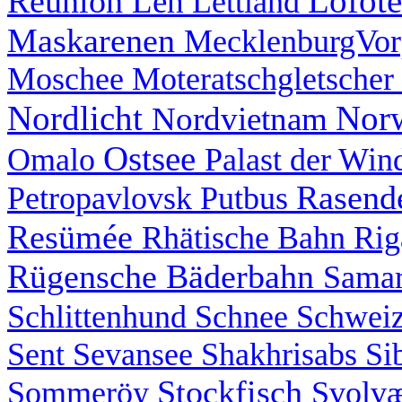
Lofot
Réunion
Leh
Lettland
Maskarenen
MecklenburgVo
Moschee
Moteratschgletscher
Nordlicht
Nor
Nordvietnam
Ostsee
Omalo
Palast der Wi
Rasend
Petropavlovsk
Putbus
Resümée
Rhätische Bahn
Ri
Rügensche Bäderbahn
Sama
Schlittenhund
Schnee
Schwei
Sent
Sevansee
Shakhrisabs
Si
Stockfisch
Sommeröy
Svolv