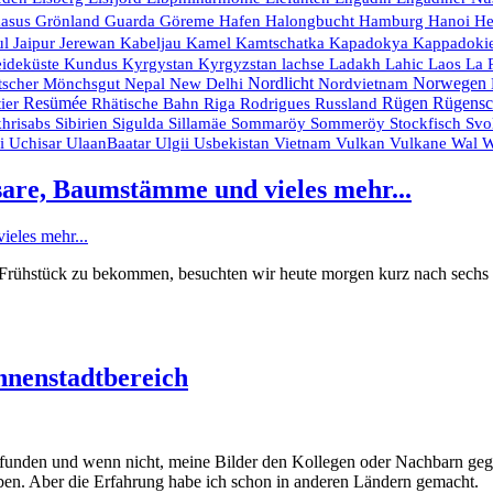
Hanoi
kasus
Grönland
Guarda
Göreme
Hafen
Halongbucht
Hamburg
He
Kamtschatka
ul
Jaipur
Jerewan
Kabeljau
Kamel
Kapadokya
Kappadoki
eideküste
Ladakh
La 
Kundus
Kyrgystan
Kyrgyzstan
lachse
Lahic
Laos
Nordlicht
Nordvietnam
Norwegen
tscher
Mönchsgut
Nepal
New Delhi
Resümée
Rodrigues
Russland
Rügen
Rügensc
ier
Rhätische Bahn
Riga
Stockfisch
hrisabs
Sibirien
Sigulda
Sillamäe
Sommaröy
Sommeröy
Svo
Usbekistan
Vietnam
Vulkan
ei
Uchisar
UlaanBaatar
Ulgii
Vulkane
Wal
W
are, Baumstämme und vieles mehr...
’s Frühstück zu bekommen, besuchten wir heute morgen kurz nach sechs
nnenstadtbereich
gefunden und wenn nicht, meine Bilder den Kollegen oder Nachbarn geg
eben. Aber die Erfahrung habe ich schon in anderen Ländern gemacht.