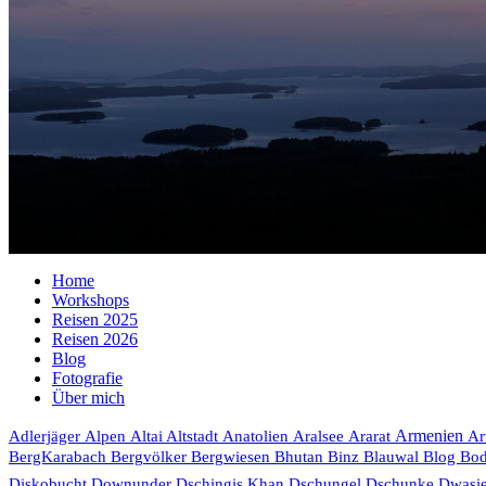
Home
Workshops
Reisen 2025
Reisen 2026
Blog
Fotografie
Über mich
Armenien
Adlerjäger
Alpen
Altai
Altstadt
Anatolien
Aralsee
Ararat
Ar
Bhutan
Blog
BergKarabach
Bergvölker
Bergwiesen
Binz
Blauwal
Bo
Diskobucht
Downunder
Dschingis Khan
Dschungel
Dschunke
Dwasi