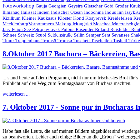
Fotoworkshop
Gauja
Georgien
Geysire
Gletscher
Gobi
Großer Kau
Indien
Indischer Ozean
Indochina
Ilimanaq
Ilulissat
Indus
Inn
IssykK
Kr
Kizilkum
Kleiner Kaukasus
Kloster
Kond
Kosyrevsk
Kreidefelsen
Mongolei
MecklenburgVorpommern
Mekong
Moschee
Moteratschgle
Rasender Roland
Järv
Peipu See
Petropavlovsk
Putbus
Reisfelder
Rent
Seidenstraße
Schnee
Schweiz
Scuol
Sellin
Semper
Sent
Sevansee
Shak
Timur
Treppenhaus
Tromsö
Tromsø
Tuscheti
Tuschetien
Tusheti
Türk
8.Oktober 2017 Buchara – Bäckereien, Bas
... stand heute auf dem Programm, nicht nur um frischestes Brot für
Frühlicht auf den Weg zum Sonntagsbasar von Buchara machten.
weiterlesen ...
7. Oktober 2017 - Sonne pur in Bucharas I
Habe fast alle Leute, die auf meinen Bildern abgebildet sind wieder
zu beantworten. Leider auch einige Bilder an die „Erben“ weitergeg