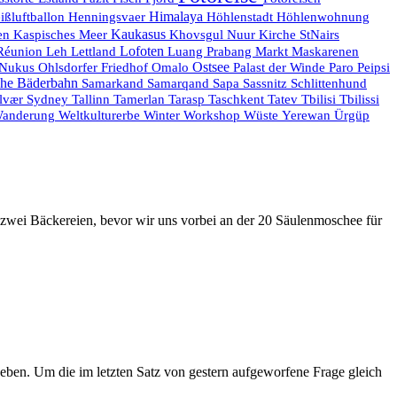
Himalaya
ißluftballon
Henningsvaer
Höhlenstadt
Höhlenwohnung
Kaukasus
en
Kaspisches Meer
Khovsgul Nuur
Kirche StNairs
Réunion
Lofoten
Maskarenen
Leh
Lettland
Luang Prabang
Markt
Ostsee
Nukus
Ohlsdorfer Friedhof
Omalo
Palast der Winde
Paro
Peipsi
he Bäderbahn
Samarkand
Samarqand
Sapa
Sassnitz
Schlittenhund
lvær
Sydney
Tallinn
Tamerlan
Tarasp
Taschkent
Tatev
Tbilisi
Tbilissi
anderung
Weltkulturerbe
Winter
Workshop
Wüste
Yerewan
Ürgüp
 zwei Bäckereien, bevor wir uns vorbei an der 20 Säulenmoschee für
eben. Um die im letzten Satz von gestern aufgeworfene Frage gleich