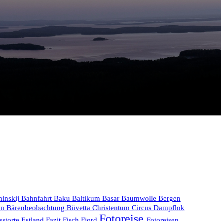
hinskij
Bahnfahrt
Baku
Baltikum
Basar
Baumwolle
Bergen
en
Bärenbeobachtung
Büvetta
Christentum
Circus
Dampflok
Fotoreise
sstorte
Estland
Fazit
Fisch
Fjord
Fotoreisen