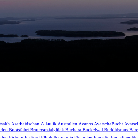
Aserbaidschan
Atlantik
tsakh
Australien
Avanos
AvatschaBucht
Avatsc
Bruttosozialglück
dden
Bootsfahrt
Buchara
Buckelwal
Buddhismus
Bär
eden
Eisberg
Eisfjord
Elbphilharmonie
Elefanten
Engadin
Engadiner Nu