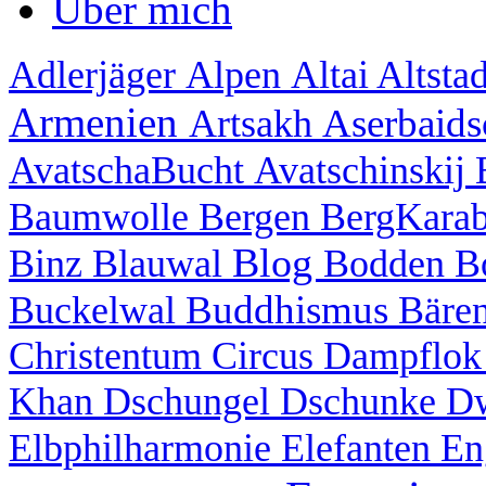
Über mich
Adlerjäger
Alpen
Altai
Altsta
Armenien
Aserbaid
Artsakh
AvatschaBucht
Avatschinskij
Baumwolle
Bergen
BergKara
Blog
Binz
Blauwal
Bodden
B
Buddhismus
Buckelwal
Bäre
Christentum
Circus
Dampflo
Khan
Dschungel
Dschunke
D
Elbphilharmonie
Elefanten
En