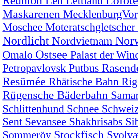
Lofot
Réunion
Leh
Lettland
Maskarenen
MecklenburgVo
Moschee
Moteratschgletscher
Nordlicht
Nor
Nordvietnam
Ostsee
Omalo
Palast der Wi
Rasend
Petropavlovsk
Putbus
Resümée
Rhätische Bahn
Ri
Rügensche Bäderbahn
Sama
Schlittenhund
Schnee
Schwei
Sent
Sevansee
Shakhrisabs
Si
Stockfisch
Sommeröy
Svolv