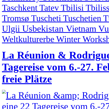
Taschkent
Tatev
Tbilisi
Tbilis
Tromsø
Tuscheti
Tuschetien
T
Usbekistan
Vietnam
Vu
Ulgii
Works
Weltkulturerbe
Winter
La Réunion & Rodrigues
Tagereise vom 6.-27. F
freie Plätze