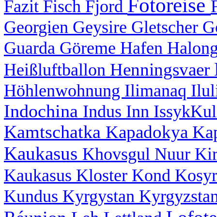
Fotoreise
Fazit
Fisch
Fjord
Georgien
Geysire
Gletscher
G
Guarda
Göreme
Hafen
Halon
Henningsvaer
Heißluftballon
Höhlenwohnung
Ilimanaq
Ilu
Indochina
Indus
Inn
IssykKu
Kamtschatka
Kapadokya
Ka
Kaukasus
Khovsgul Nuur
Ki
Kaukasus
Kloster
Kond
Kosy
Kundus
Kyrgystan
Kyrgyzsta