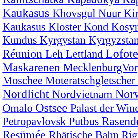
Kaukasus
Khovsgul Nuur
Ki
Kaukasus
Kloster
Kond
Kosy
Kundus
Kyrgystan
Kyrgyzsta
Lofot
Réunion
Leh
Lettland
Maskarenen
MecklenburgVo
Moschee
Moteratschgletscher
Nordlicht
Nor
Nordvietnam
Ostsee
Omalo
Palast der Wi
Rasend
Petropavlovsk
Putbus
Resümée
Rhätische Bahn
Ri