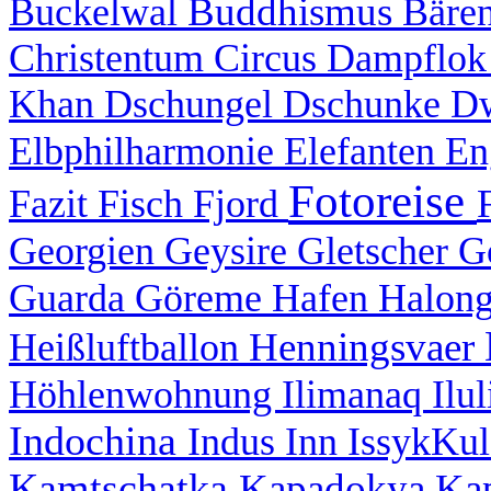
Buddhismus
Buckelwal
Bäre
Christentum
Circus
Dampflo
Khan
Dschungel
Dschunke
D
Elbphilharmonie
Elefanten
En
Fotoreise
Fazit
Fisch
Fjord
Georgien
Geysire
Gletscher
G
Guarda
Göreme
Hafen
Halon
Henningsvaer
Heißluftballon
Höhlenwohnung
Ilimanaq
Ilu
Indochina
Indus
Inn
IssykKu
Kamtschatka
Kapadokya
Ka