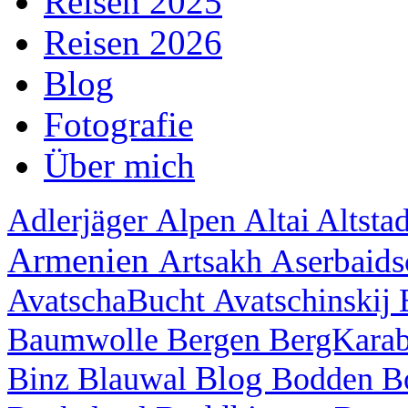
Reisen 2025
Reisen 2026
Blog
Fotografie
Über mich
Adlerjäger
Alpen
Altai
Altsta
Armenien
Aserbaid
Artsakh
AvatschaBucht
Avatschinskij
Baumwolle
Bergen
BergKara
Blog
Binz
Blauwal
Bodden
B