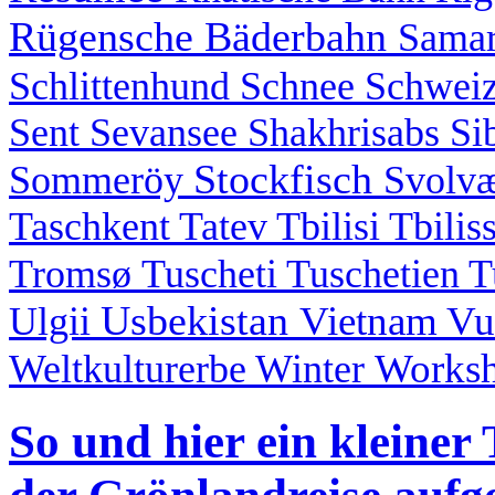
Rügensche Bäderbahn
Sama
Schlittenhund
Schnee
Schwei
Sent
Sevansee
Shakhrisabs
Si
Stockfisch
Sommeröy
Svolv
Taschkent
Tatev
Tbilisi
Tbilis
Tromsø
Tuscheti
Tuschetien
T
Usbekistan
Vietnam
Vu
Ulgii
Works
Weltkulturerbe
Winter
So und hier ein kleiner