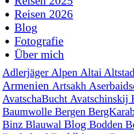
Reisen 2025
Reisen 2026
Blog
Fotografie
Über mich
Adlerjäger
Alpen
Altai
Altsta
Armenien
Aserbaid
Artsakh
AvatschaBucht
Avatschinskij
Baumwolle
Bergen
BergKara
Blog
Binz
Blauwal
Bodden
B