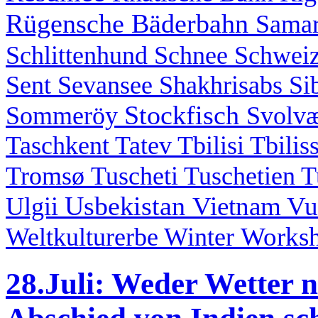
Rügensche Bäderbahn
Sama
Schlittenhund
Schnee
Schwei
Sent
Sevansee
Shakhrisabs
Si
Stockfisch
Sommeröy
Svolv
Taschkent
Tatev
Tbilisi
Tbilis
Tromsø
Tuscheti
Tuschetien
T
Usbekistan
Vietnam
Vu
Ulgii
Works
Weltkulturerbe
Winter
28.Juli: Weder Wetter n