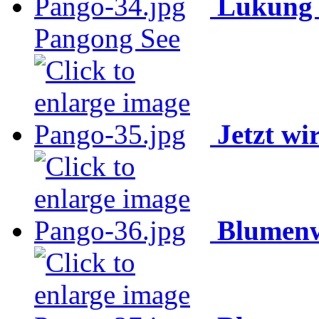
Lukung 
Pangong See
Jetzt wi
Blumenw