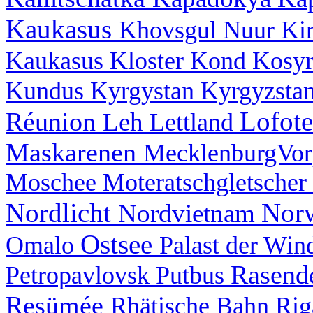
Kaukasus
Khovsgul Nuur
Ki
Kaukasus
Kloster
Kond
Kosy
Kundus
Kyrgystan
Kyrgyzsta
Lofot
Réunion
Leh
Lettland
Maskarenen
MecklenburgVo
Moschee
Moteratschgletscher
Nordlicht
Nor
Nordvietnam
Ostsee
Omalo
Palast der Wi
Rasend
Petropavlovsk
Putbus
Resümée
Rhätische Bahn
Ri