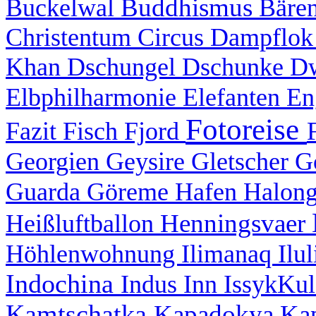
Buddhismus
Buckelwal
Bäre
Christentum
Circus
Dampflo
Khan
Dschungel
Dschunke
D
Elbphilharmonie
Elefanten
En
Fotoreise
Fazit
Fisch
Fjord
Georgien
Geysire
Gletscher
G
Guarda
Göreme
Hafen
Halon
Henningsvaer
Heißluftballon
Höhlenwohnung
Ilimanaq
Ilu
Indochina
Indus
Inn
IssykKu
Kamtschatka
Kapadokya
Ka