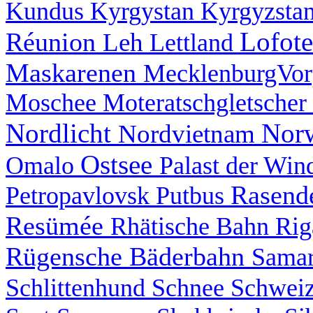
Kundus
Kyrgystan
Kyrgyzsta
Lofot
Réunion
Leh
Lettland
Maskarenen
MecklenburgVo
Moschee
Moteratschgletscher
Nordlicht
Nor
Nordvietnam
Ostsee
Omalo
Palast der Wi
Rasend
Petropavlovsk
Putbus
Resümée
Rhätische Bahn
Ri
Rügensche Bäderbahn
Sama
Schlittenhund
Schnee
Schwei