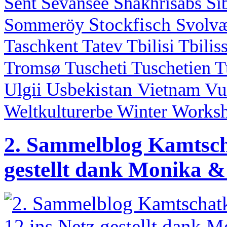
Sent
Sevansee
Shakhrisabs
Si
Stockfisch
Sommeröy
Svolv
Taschkent
Tatev
Tbilisi
Tbilis
Tromsø
Tuscheti
Tuschetien
T
Usbekistan
Vietnam
Vu
Ulgii
Works
Weltkulturerbe
Winter
2. Sammelblog Kamtscha
gestellt dank Monika &