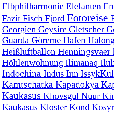
Elbphilharmonie
Elefanten
En
Fotoreise
Fazit
Fisch
Fjord
Georgien
Geysire
Gletscher
G
Guarda
Göreme
Hafen
Halon
Henningsvaer
Heißluftballon
Höhlenwohnung
Ilimanaq
Ilu
Indochina
Indus
Inn
IssykKu
Kamtschatka
Kapadokya
Ka
Kaukasus
Khovsgul Nuur
Ki
Kaukasus
Kloster
Kond
Kosy