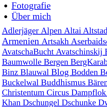
Fotografie
Über mich
Adlerjäger
Alpen
Altai
Altsta
Armenien
Aserbaid
Artsakh
AvatschaBucht
Avatschinskij
Baumwolle
Bergen
BergKara
Blog
Binz
Blauwal
Bodden
B
Buddhismus
Buckelwal
Bäre
Christentum
Circus
Dampflo
Khan
Dschungel
Dschunke
D