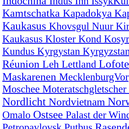
Indochina
Indus
Inn
IssykKu
Kamtschatka
Kapadokya
Ka
Kaukasus
Khovsgul Nuur
Ki
Kaukasus
Kloster
Kond
Kosy
Kundus
Kyrgystan
Kyrgyzsta
Lofot
Réunion
Leh
Lettland
Maskarenen
MecklenburgVo
Moschee
Moteratschgletscher
Nordlicht
Nor
Nordvietnam
Ostsee
Omalo
Palast der Wi
Rasend
Petropavlovsk
Putbus