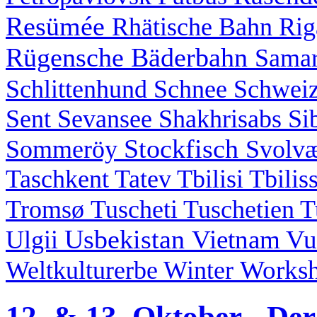
Resümée
Rhätische Bahn
Ri
Rügensche Bäderbahn
Sama
Schlittenhund
Schnee
Schwei
Sent
Sevansee
Shakhrisabs
Si
Stockfisch
Sommeröy
Svolv
Taschkent
Tatev
Tbilisi
Tbilis
Tromsø
Tuscheti
Tuschetien
T
Usbekistan
Vietnam
Vu
Ulgii
Works
Weltkulturerbe
Winter
12. & 13. Oktober - De