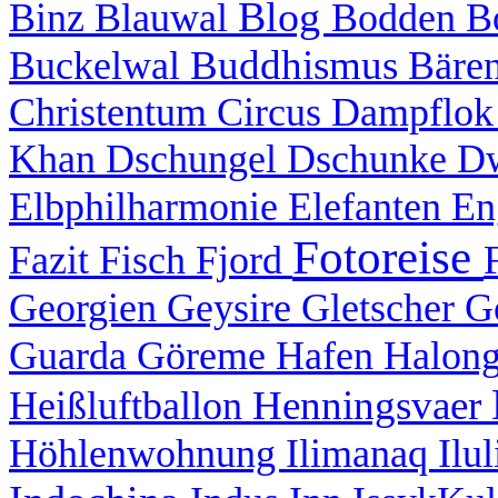
Blog
Binz
Blauwal
Bodden
B
Buddhismus
Buckelwal
Bäre
Christentum
Circus
Dampflo
Khan
Dschungel
Dschunke
D
Elbphilharmonie
Elefanten
En
Fotoreise
Fazit
Fisch
Fjord
Georgien
Geysire
Gletscher
G
Guarda
Göreme
Hafen
Halon
Henningsvaer
Heißluftballon
Höhlenwohnung
Ilimanaq
Ilu