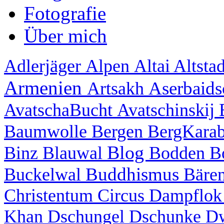
Fotografie
Über mich
Adlerjäger
Alpen
Altai
Altsta
Armenien
Aserbaid
Artsakh
AvatschaBucht
Avatschinskij
Baumwolle
Bergen
BergKara
Blog
Binz
Blauwal
Bodden
B
Buddhismus
Buckelwal
Bäre
Christentum
Circus
Dampflo
Khan
Dschungel
Dschunke
D