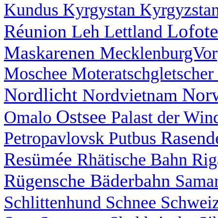
Kundus
Kyrgystan
Kyrgyzsta
Lofot
Réunion
Leh
Lettland
Maskarenen
MecklenburgVo
Moschee
Moteratschgletscher
Nordlicht
Nor
Nordvietnam
Ostsee
Omalo
Palast der Wi
Rasend
Petropavlovsk
Putbus
Resümée
Rhätische Bahn
Ri
Rügensche Bäderbahn
Sama
Schlittenhund
Schnee
Schwei