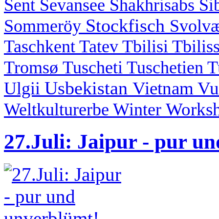
Sent
Sevansee
Shakhrisabs
Si
Stockfisch
Sommeröy
Svolv
Taschkent
Tatev
Tbilisi
Tbilis
Tromsø
Tuscheti
Tuschetien
T
Usbekistan
Vietnam
Vu
Ulgii
Works
Weltkulturerbe
Winter
27.Juli: Jaipur - pur u