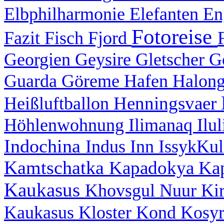
Elbphilharmonie
Elefanten
En
Fotoreise
Fazit
Fisch
Fjord
Georgien
Geysire
Gletscher
G
Guarda
Göreme
Hafen
Halon
Henningsvaer
Heißluftballon
Höhlenwohnung
Ilimanaq
Ilu
Indochina
Indus
Inn
IssykKu
Kamtschatka
Kapadokya
Ka
Kaukasus
Khovsgul Nuur
Ki
Kaukasus
Kloster
Kond
Kosy