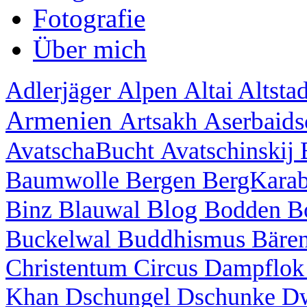
Fotografie
Über mich
Adlerjäger
Alpen
Altai
Altsta
Armenien
Aserbaid
Artsakh
AvatschaBucht
Avatschinskij
Baumwolle
Bergen
BergKara
Blog
Binz
Blauwal
Bodden
B
Buddhismus
Buckelwal
Bäre
Christentum
Circus
Dampflo
Khan
Dschungel
Dschunke
D