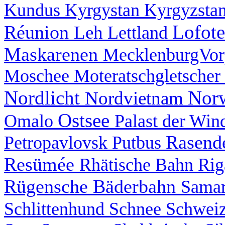
Kundus
Kyrgystan
Kyrgyzsta
Lofot
Réunion
Leh
Lettland
Maskarenen
MecklenburgVo
Moschee
Moteratschgletscher
Nordlicht
Nor
Nordvietnam
Ostsee
Omalo
Palast der Wi
Rasend
Petropavlovsk
Putbus
Resümée
Rhätische Bahn
Ri
Rügensche Bäderbahn
Sama
Schlittenhund
Schnee
Schwei