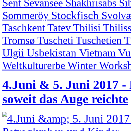
Sent
Sevansee
Shakhrisabs
Si
Stockfisch
Sommeröy
Svolv
Taschkent
Tatev
Tbilisi
Tbilis
Tromsø
Tuscheti
Tuschetien
T
Usbekistan
Vietnam
Vu
Ulgii
Works
Weltkulturerbe
Winter
4.Juni & 5. Juni 2017 
soweit das Auge reichte