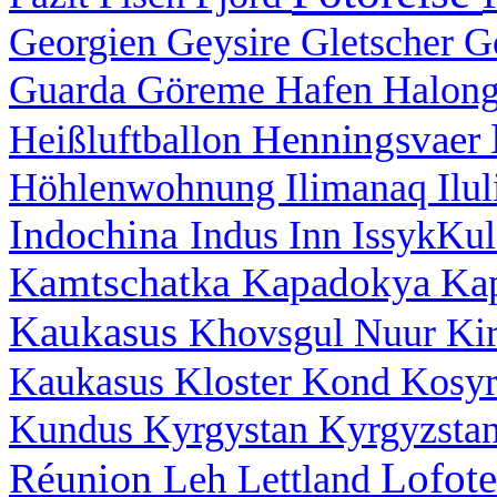
Georgien
Geysire
Gletscher
G
Guarda
Göreme
Hafen
Halon
Henningsvaer
Heißluftballon
Höhlenwohnung
Ilimanaq
Ilu
Indochina
Indus
Inn
IssykKu
Kamtschatka
Kapadokya
Ka
Kaukasus
Khovsgul Nuur
Ki
Kaukasus
Kloster
Kond
Kosy
Kundus
Kyrgystan
Kyrgyzsta
Lofot
Réunion
Leh
Lettland