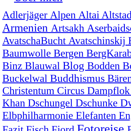
Adlerjäger
Alpen
Altai
Altsta
Armenien
Aserbaid
Artsakh
AvatschaBucht
Avatschinskij
Baumwolle
Bergen
BergKara
Blog
Binz
Blauwal
Bodden
B
Buddhismus
Buckelwal
Bäre
Christentum
Circus
Dampflo
Khan
Dschungel
Dschunke
D
Elbphilharmonie
Elefanten
En
Fotoreise
Fazit
Fisch
Fjord