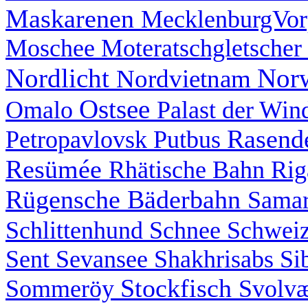
Maskarenen
MecklenburgVo
Moschee
Moteratschgletscher
Nordlicht
Nor
Nordvietnam
Ostsee
Omalo
Palast der Wi
Rasend
Petropavlovsk
Putbus
Resümée
Rhätische Bahn
Ri
Rügensche Bäderbahn
Sama
Schlittenhund
Schnee
Schwei
Sent
Sevansee
Shakhrisabs
Si
Stockfisch
Sommeröy
Svolv